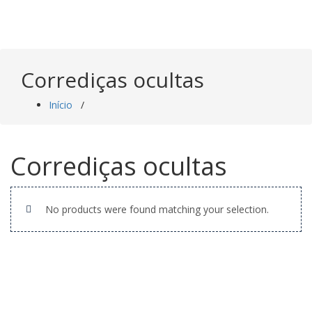
Saltar
para
o
conteúdo
Corrediças ocultas
Início
/
Corrediças ocultas
No products were found matching your selection.