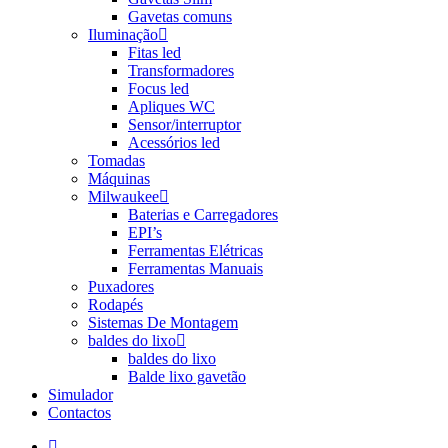
Gavetas comuns
Iluminação
Fitas led
Transformadores
Focus led
Apliques WC
Sensor/interruptor
Acessórios led
Tomadas
Máquinas
Milwaukee
Baterias e Carregadores
EPI’s
Ferramentas Elétricas
Ferramentas Manuais
Puxadores
Rodapés
Sistemas De Montagem
baldes do lixo
baldes do lixo
Balde lixo gavetão
Simulador
Contactos