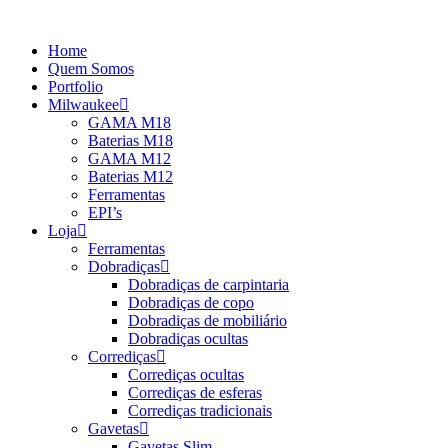
Saltar
para
Home
o
Quem Somos
conteúdo
Portfolio
Milwaukee
GAMA M18
Baterias M18
GAMA M12
Baterias M12
Ferramentas
EPI’s
Loja
Ferramentas
Dobradiças
Dobradiças de carpintaria
Dobradiças de copo
Dobradiças de mobiliário
Dobradiças ocultas
Corrediças
Corrediças ocultas
Corrediças de esferas
Corrediças tradicionais
Gavetas
Gavetas Slim