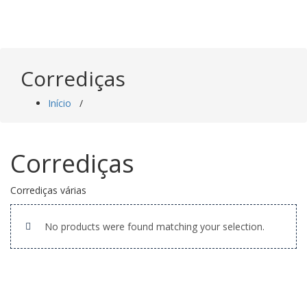
Saltar
para
o
conteúdo
Corrediças
Início
/
Corrediças
Corrediças várias
No products were found matching your selection.