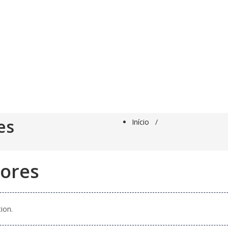
es
Início
/
dores
ion.