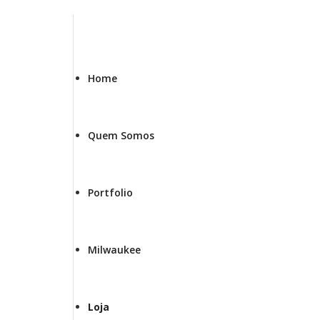
Saltar
para
o
conteúdo
Home
Quem Somos
Portfolio
Milwaukee
Loja