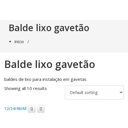
Saltar
para
o
conteúdo
Balde lixo gavetão
Início
/
Balde lixo gavetão
baldes de lixo para instalação em gavetas
Showing all 10 results
12
/
24
/
48
/
All