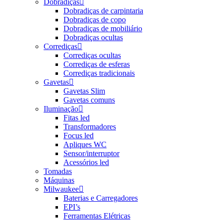
Dobradiças
Dobradiças de carpintaria
Dobradiças de copo
Dobradiças de mobiliário
Dobradiças ocultas
Corrediças
Corrediças ocultas
Corrediças de esferas
Corrediças tradicionais
Gavetas
Gavetas Slim
Gavetas comuns
Iluminação
Fitas led
Transformadores
Focus led
Apliques WC
Sensor/interruptor
Acessórios led
Tomadas
Máquinas
Milwaukee
Baterias e Carregadores
EPI’s
Ferramentas Elétricas