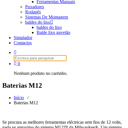
Ferramentas Manuais
Puxadores
Rodapés
Sistemas De Montagem
baldes do lixo
baldes do lixo
Balde lixo gavetão
Simulador
Contactos
Pesquisar
por:
0
Nenhum produto no carrinho.
Baterias M12
Início
/
Baterias M12
Se procura as melhores ferramentas eléctricas sem fios de 12 volts,
nada se aproxima do sistema M12™ da Milwaukee®. Um sistema