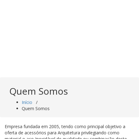
Saltar
para
o
conteúdo
Quem Somos
Início
/
Quem Somos
Empresa fundada em 2005, tendo como principal objetivo a
oferta de acessórios para Arquitetura privilegiando como
material o aço Inoxidável de qualidade ou combinação deste