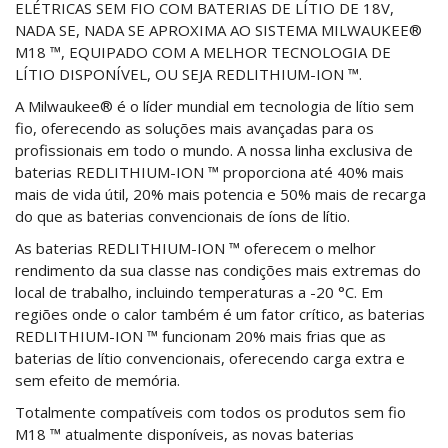
ELÉTRICAS SEM FIO COM BATERIAS DE LÍTIO DE 18V,
NADA SE, NADA SE APROXIMA AO SISTEMA MILWAUKEE®
M18 ™, EQUIPADO COM A MELHOR TECNOLOGIA DE
LÍTIO DISPONÍVEL, OU SEJA REDLITHIUM-ION ™.
A Milwaukee® é o líder mundial em tecnologia de lítio sem
fio, oferecendo as soluções mais avançadas para os
profissionais em todo o mundo. A nossa linha exclusiva de
baterias REDLITHIUM-ION ™ proporciona até 40% mais
mais de vida útil, 20% mais potencia e 50% mais de recarga
do que as baterias convencionais de íons de lítio.
As baterias REDLITHIUM-ION ™ oferecem o melhor
rendimento da sua classe nas condições mais extremas do
local de trabalho, incluindo temperaturas a -20 °C. Em
regiões onde o calor também é um fator crítico, as baterias
REDLITHIUM-ION ™ funcionam 20% mais frias que as
baterias de lítio convencionais, oferecendo carga extra e
sem efeito de memória.
Totalmente compatíveis com todos os produtos sem fio
M18 ™ atualmente disponíveis, as novas baterias