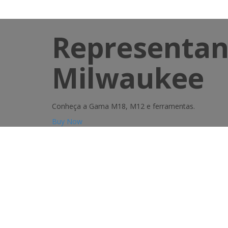
Representant
Milwaukee
Conheça a Gama M18, M12 e ferramentas.
Buy Now