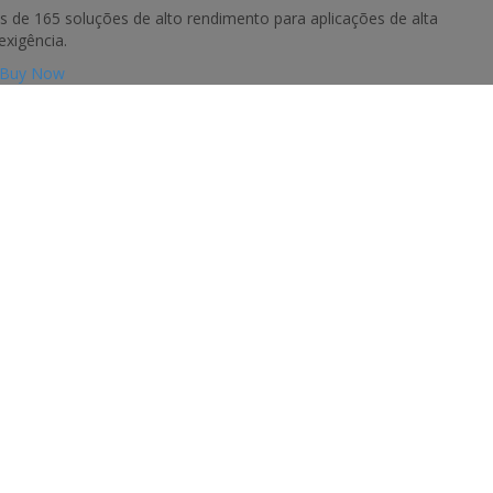
e 165 soluções de alto rendimento para aplicações de alta
exigência.
Buy Now